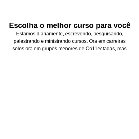
Escolha o melhor curso para você
Estamos diariamente, escrevendo, pesquisando,
palestrando e ministrando cursos. Ora em carreiras
solos ora em grupos menores de Co11ectadas, mas
sempre juntas e se apoiando com a mesma paixão
comum: o amor pela educação e pela tecnologia.