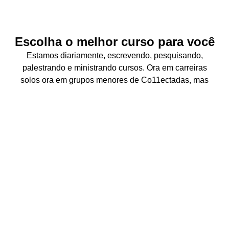
Escolha o melhor curso para você
Estamos diariamente, escrevendo, pesquisando,
palestrando e ministrando cursos. Ora em carreiras
solos ora em grupos menores de Co11ectadas, mas
sempre juntas e se apoiando com a mesma paixão
comum: o amor pela educação e pela tecnologia.