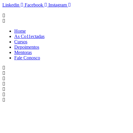
Ir
Linkedin
Facebook
Instagram
para
o
conteúdo
Home
As Co11ectadas
Cursos
Depoimentos
Mentoras
Fale Conosco