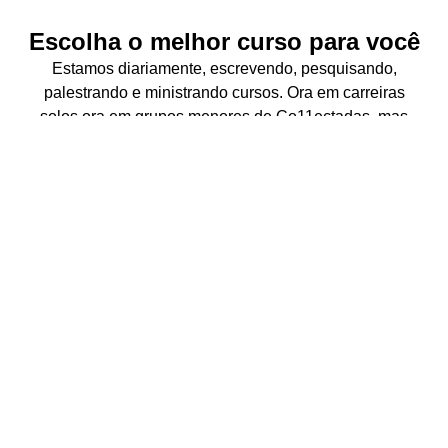
Escolha o melhor curso para você
Estamos diariamente, escrevendo, pesquisando,
palestrando e ministrando cursos. Ora em carreiras
solos ora em grupos menores de Co11ectadas, mas
sempre juntas e se apoiando com a mesma paixão
comum: o amor pela educação e pela tecnologia.